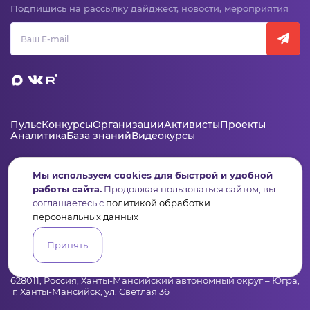
Подпишись на рассылку дайджест, новости, мероприятия
Пульс
Конкурсы
Организации
Активисты
Проекты
Аналитика
База знаний
Видеокурсы
Мы используем cookies для быстрой и удобной
Контакты
работы сайта.
Продолжая пользоваться сайтом, вы
соглашаетесь с
политикой обработки
+7 (346) 735-11-30
персональных данных
elkanko@ugranko.ru
Принять
Адрес
628011, Россия, Ханты-Мансийский автономный округ – Югра,
г. Ханты-Мансийск, ул. Светлая 36