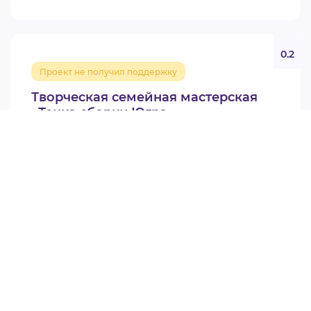
0.2
Проект не получил поддержку
Творческая семейная мастерская
«Точка сборки.Югра»
Креативные индустрии
Ханты-Мансийск
1 848 310 руб.
Грант губернатора. Конкурс креативных индустрий
(Конкурс культуры 2025)
АНО ЦЕНТР РАЗВИТИЯ КУЛЬТУРЫ И
СПОРТА ОЛИМП