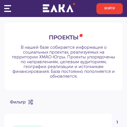
ВОЙТИ
ПУЛЬС
ПРОЕКТЫ
КОНКУРСЫ
В нашей базе собирается информация о
социальных проектах, реализуемых на
территории ХМАО-Югры. Проекты упорядочены
ОРГАНИЗАЦИИ
по направлениям, целевым аудиториям,
географии реализации и источникам
финансирования. База постоянно пополняется и
АКТИВИСТЫ
обновляется.
ПРОЕКТЫ
Фильтр
АНАЛИТИКА
БАЗА ЗНАНИЙ
1