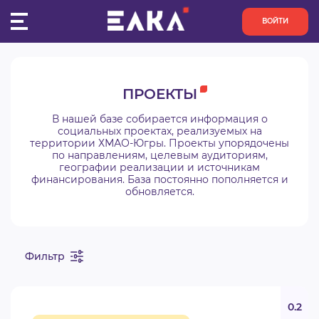
ВОЙТИ
ПУЛЬС
ПРОЕКТЫ
КОНКУРСЫ
В нашей базе собирается информация о
социальных проектах, реализуемых на
территории ХМАО-Югры. Проекты упорядочены
ОРГАНИЗАЦИИ
по направлениям, целевым аудиториям,
географии реализации и источникам
финансирования. База постоянно пополняется и
АКТИВИСТЫ
обновляется.
ПРОЕКТЫ
Фильтр
АНАЛИТИКА
БАЗА ЗНАНИЙ
0.2