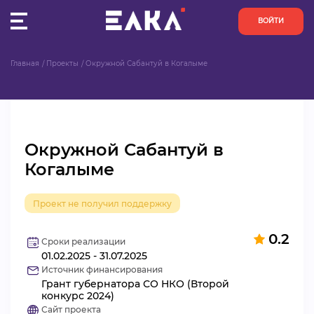
ВОЙТИ
Главная
Проекты
Окружной Сабантуй в Когалыме
ПУЛЬС
КОНКУРСЫ
Окружной Сабантуй в
ОРГАНИЗАЦИИ
Когалыме
АКТИВИСТЫ
Проект не получил поддержку
ПРОЕКТЫ
0.2
Сроки реализации
01.02.2025 - 31.07.2025
АНАЛИТИКА
Источник финансирования
Грант губернатора СО НКО (Второй
БАЗА ЗНАНИЙ
конкурс 2024)
Сайт проекта