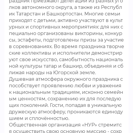
раздник приезжают делегации из разных уго
лков автономного округа, а также из Республ
ик Татарстан и Башкортостан. Многие семьи
приходят с детьми, активно участвуют в культ
урных и спортивных мероприятиях: для них с
пециально организованы викторины, конкур
сы, эстафеты, подготовлены призы за участие
в соревнованиях. Во время праздника творче
ские коллективы и исполнители демонстрир
уют свое искусство, самобытность националь
ной культуры татар и башкир, объединяя и сб
лижая народы на Югорской земле.
Душевная атмосфера окружного праздника с
пособствует проявлению любви и уважения
к национальным традициям, исконно семейн
ым ценностям, сохранению их для последую
щих поколений. Гости, попадая в уникальную
дружескую атмосферу, проникаются единоду
шием и сплочённостью.
Общественная организация «НУР» стремитс
я осуществить свою основную миссию - сохр