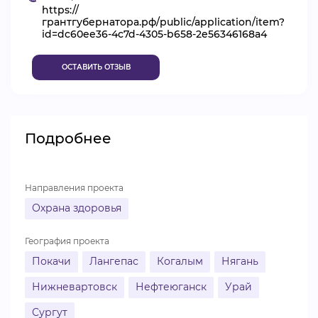
https://
ВИДЕОКУРСЫ
грантгубернатора.рф/public/application/item?
id=dc60ee36-4c7d-4305-b658-2e56346168a4
ОСТАВИТЬ ОТЗЫВ
ВОЙТИ
Подробнее
Направления проекта
Охрана здоровья
География проекта
Покачи
Лангепас
Когалым
Нягань
Нижневартовск
Нефтеюганск
Урай
Сургут