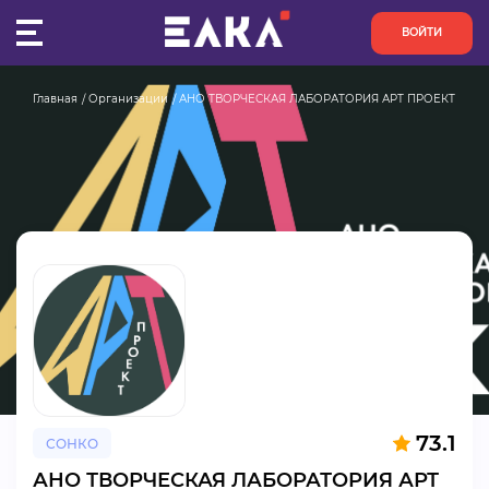
ВОЙТИ
Главная
Организации
АНО ТВОРЧЕСКАЯ ЛАБОРАТОРИЯ АРТ ПРОЕКТ
ПУЛЬС
КОНКУРСЫ
ОРГАНИЗАЦИИ
АКТИВИСТЫ
ПРОЕКТЫ
АНАЛИТИКА
73.1
СОНКО
БАЗА ЗНАНИЙ
АНО ТВОРЧЕСКАЯ ЛАБОРАТОРИЯ АРТ