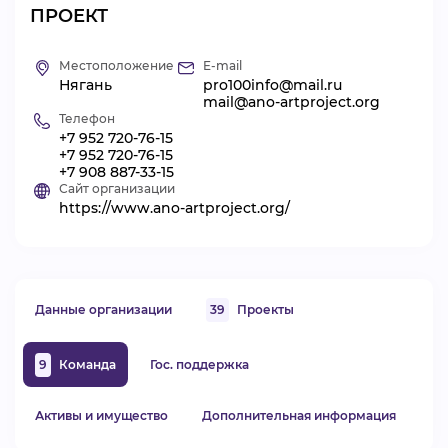
ПРОЕКТ
ВИДЕОКУРСЫ
Местоположение
E-mail
Нягань
pro100info@mail.ru
ВОЙТИ
mail@ano-artproject.org
Телефон
+7 952 720-76-15
+7 952 720-76-15
+7 908 887-33-15
Сайт организации
https://www.ano-artproject.org/
Данные организации
39
Проекты
9
Команда
Гос. поддержка
Активы и имущество
Дополнительная информация