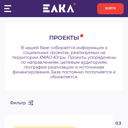
ВОЙТИ
ПУЛЬС
ПРОЕКТЫ
КОНКУРСЫ
В нашей базе собирается информация о
социальных проектах, реализуемых на
территории ХМАО-Югры. Проекты упорядочены
ОРГАНИЗАЦИИ
по направлениям, целевым аудиториям,
географии реализации и источникам
финансирования. База постоянно пополняется и
АКТИВИСТЫ
обновляется.
ПРОЕКТЫ
Фильтр
АНАЛИТИКА
БАЗА ЗНАНИЙ
0.3