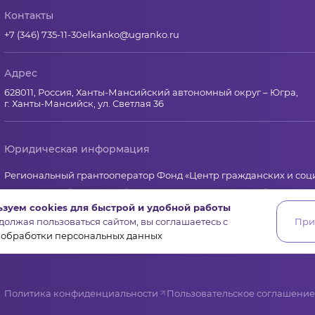
Контакты
+7 (346) 735-11-30
elkanko@ugranko.ru
Адрес
628011, Россия, Ханты-Мансийский автономный округ – Югра,
г. Ханты-Мансийск, ул. Светлая 36
Юридическая информация
Региональный грантооператор Фонд «Центр гражданских и со
Юридический и почтовый адрес: 628011, Ханты-Мансийск, ул.Свет
зуем cookies для быстрой и удобной работы
ИНН 8601065590, КПП 860101001
олжая пользоваться сайтом, вы соглашаетесь с
При
ОГРН 1178600001645 от 14 ноября 2017 г.
 обработки персональных данных
Политика конфиденциальности
Пользовательское соглашение