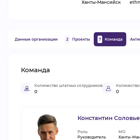
Ханты-Мансийск
ethn
Данные организации
2
Проекты
7
Команда
Акти
Команда
Количество штатных сотрудников
Количество
0
0
Константин Соловье
Роль
МО
Руководитель
Ханты-Ма