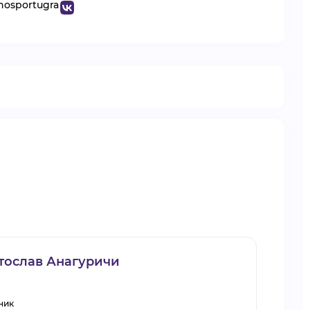
hnosportugra
тослав Анагуричи
ник