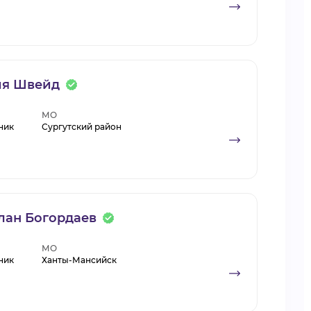
я Швейд
МО
ник
Сургутский район
лан Богордаев
МО
ник
Ханты-Мансийск