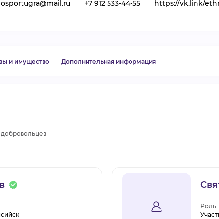
osportugra@mail.ru
+7 912 533-44-55
https://vk.link/et
ВИДЕОКУРСЫ
ВОЙТИ
вы и имущество
Дополнительная информация
 добровольцев
в
Свя
Роль
нсийск
Участ