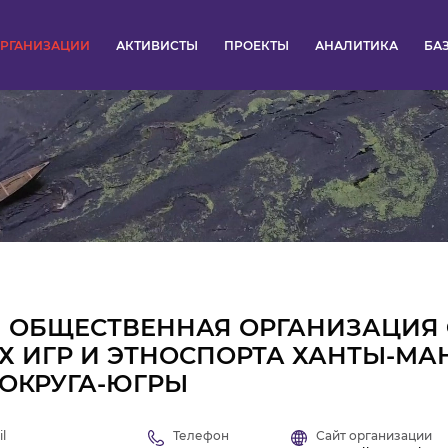
РГАНИЗАЦИИ
АКТИВИСТЫ
ПРОЕКТЫ
АНАЛИТИКА
БА
ПУЛЬС
КОНКУРСЫ
ОРГАНИЗАЦИИ
АКТИВИСТЫ
ПРОЕКТЫ
 ОБЩЕСТВЕННАЯ ОРГАНИЗАЦИЯ
 ИГР И ЭТНОСПОРТА ХАНТЫ-МА
АНАЛИТИКА
ОКРУГА-ЮГРЫ
БАЗА ЗНАНИЙ
l
Телефон
Сайт организации