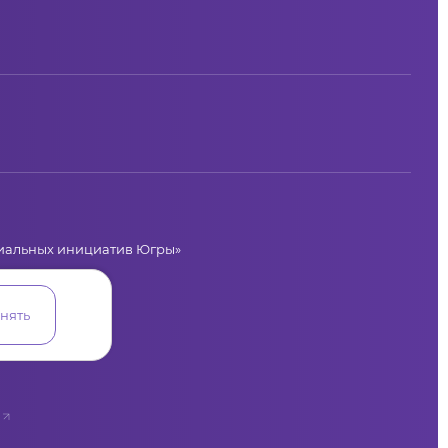
циальных инициатив Югры»
лая, 36
нять