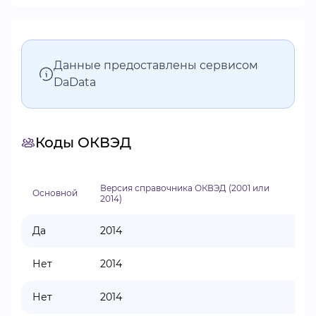
Данные предоставлены сервисом
DaData
Коды ОКВЭД
Версия справочника ОКВЭД (2001 или
Ко
Основной
2014)
сп
Да
2014
93
Нет
2014
73
Нет
2014
77