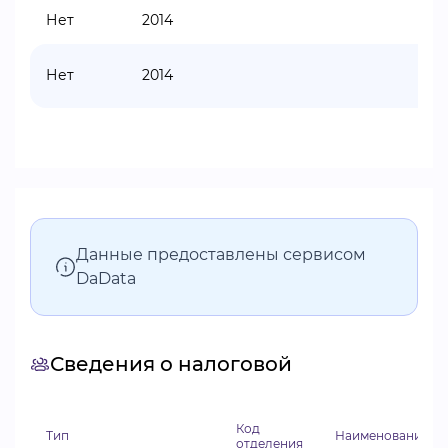
Нет
2014
93
Нет
2014
93
Данные предоставлены сервисом
DaData
Сведения о налоговой
Код
Тип
Наименование от
отделения