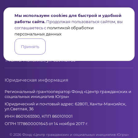
Контакты
Мы используем cookies для быстрой и удобной
+7 (346) 735-11-30
работы сайта.
Продолжая пользоваться сайтом, вы
соглашаетесь с
политикой обработки
elkanko@ugranko.ru
персональных данных
Принять
Адрес
628011, Россия, Ханты-Мансийский автономный округ – Югра,
г. Ханты-Мансийск, ул. Светлая 36
Юридическая информация
Региональный грантооператор Фонд «Центр гражданских и
социальных инициатив Югры»
Юридический и почтовый адрес: 628011, Ханты-Мансийск,
ул.Светлая, 36
ИНН 8601065590, КПП 860101001
ОГРН 1178600001645 от 14 ноября 2017 г.
© 2026 Фонд «Центр гражданских и социальных инициатив Югры»