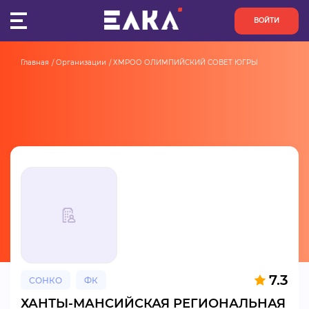
ВОЙТИ
Главная
Организации
ХМРОО ОЛИМПИЙСКИЙ СОВЕТ ЮГРЫ
ПУЛЬС
КОНКУРСЫ
ОРГАНИЗАЦИИ
АКТИВИСТЫ
ПРОЕКТЫ
АНАЛИТИКА
7.3
СОНКО
ФК
БАЗА ЗНАНИЙ
ХАНТЫ-МАНСИЙСКАЯ РЕГИОНАЛЬНАЯ