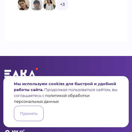
+3
Мы используем cookies для быстрой и удобной
Сервис для некоммерческих организаций
работы сайта.
Продолжая пользоваться сайтом, вы
и социальных предпринимателей
соглашаетесь с
политикой обработки
персональных данных
Подпишись на рассылку дайджест, новости, мероприятия
Принять