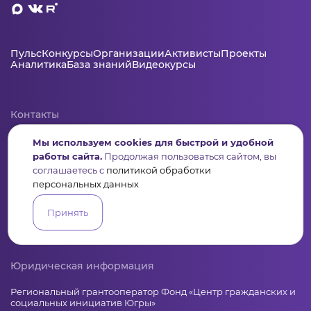
Пульс
Конкурсы
Организации
Активисты
Проекты
Аналитика
База знаний
Видеокурсы
Контакты
+7 (346) 735-11-30
Мы используем cookies для быстрой и удобной
elkanko@ugranko.ru
работы сайта.
Продолжая пользоваться сайтом, вы
соглашаетесь с
политикой обработки
персональных данных
Адрес
628011, Россия, Ханты-Мансийский автономный округ – Югра,
Принять
г. Ханты-Мансийск, ул. Светлая 36
Юридическая информация
Региональный грантооператор Фонд «Центр гражданских и
социальных инициатив Югры»