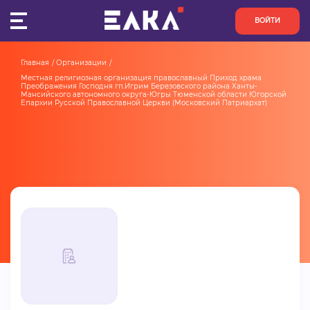
ВОЙТИ
Главная
Организации
ПУЛЬС
Местная религиозная организация православный Приход храма 
Преображения Господня гп.Игрим Березовского района Ханты-
Мансийского автономного округа-Югры Тюменской области Югорской 
Епархии Русской Православной Церкви (Московский Патриархат)
КОНКУРСЫ
ОРГАНИЗАЦИИ
АКТИВИСТЫ
ПРОЕКТЫ
АНАЛИТИКА
БАЗА ЗНАНИЙ