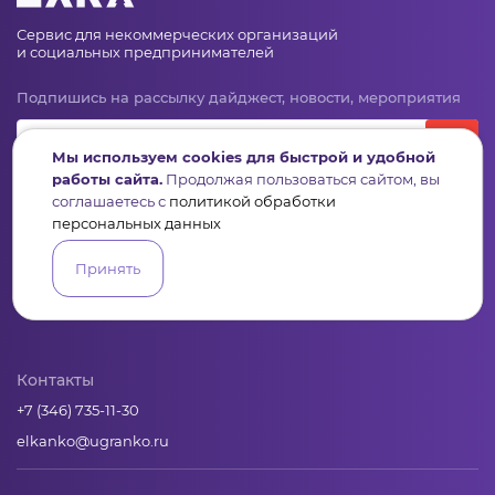
Сервис для некоммерческих организаций
и социальных предпринимателей
Подпишись на рассылку дайджест, новости, мероприятия
Мы используем cookies для быстрой и удобной
работы сайта.
Продолжая пользоваться сайтом, вы
соглашаетесь с
политикой обработки
персональных данных
Принять
Пульс
Конкурсы
Организации
Активисты
Проекты
Аналитика
База знаний
Видеокурсы
Контакты
+7 (346) 735-11-30
elkanko@ugranko.ru