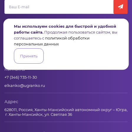
Мы используем cookies для быстрой и удобной
работы сайта.
Продолжая пользоваться сайтом, вы
соглашаетесь с
политикой обработки
Пульс
Конкурсы
Организации
Активисты
Проекты
персональных данных
Аналитика
База знаний
Видеокурсы
Принять
Контакты
+7 (346) 735-11-30
elkanko@ugranko.ru
Адрес
628011, Россия, Ханты-Мансийский автономный округ – Югра,
г. Ханты-Мансийск, ул. Светлая 36