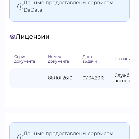
Данные предоставлены сервисом
DaData
Лицензии
Серия
Номер
Дата
Название в
документа
документа
выдачи
Служба по
86Л01 2610
07.04.2016
автономно
Данные предоставлены сервисом