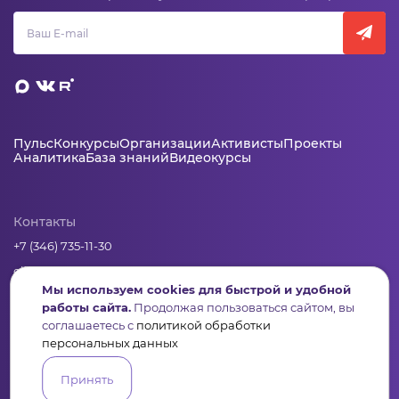
Пульс
Конкурсы
Организации
Активисты
Проекты
Аналитика
База знаний
Видеокурсы
Контакты
+7 (346) 735-11-30
elkanko@ugranko.ru
Мы используем cookies для быстрой и удобной
работы сайта.
Продолжая пользоваться сайтом, вы
Адрес
соглашаетесь с
политикой обработки
персональных данных
628011, Россия, Ханты-Мансийский автономный округ – Югра,
г. Ханты-Мансийск, ул. Светлая 36
Принять