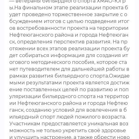
— ветераны бильярдного спорта ХМАО-Югр
ы.На финальном этапе реализации проекта б
удет проведено торжественное закрытие с о
бсуждением итогов с целью подведения итог
ов востребованности проекта на территории
Нефтеюганского района и города Нефтеюган
ск, определения перспектив развития. На пр
отяжении всех этапов реализации проекта бу
дет собираться информация для создания ит
огового методического пособия, которое ста
нет путеводителем для дальнейшей работы в
рамках развития бильярдного спорта.Ожидае
мыми результатами проекта является достиж
ение поставленных целей по развитию и поп
уляризации бильярдного спорта на территор
ии Нефтеюганского района и города Нефтею
ганск, созданию условий для вовлечения в б
ильярдный спорт людей пожилого возраста.
Участникам предоставляется уникальная воз
можность не только укрепить своё здоровье
и улучшить настроение, а также обрести ново