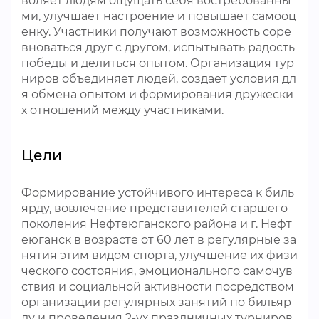
воляет людям ощущать себя востребованны
ми, улучшает настроение и повышает самооц
енку. Участники получают возможность соре
вноваться друг с другом, испытывать радость
победы и делиться опытом. Организация тур
ниров объединяет людей, создает условия дл
я обмена опытом и формирования дружески
х отношений между участниками.
Цели
Формирование устойчивого интереса к биль
ярду, вовлечение представителей старшего
поколения Нефтеюганского района и г. Нефт
еюганск в возрасте от 60 лет в регулярные за
нятия этим видом спорта, улучшение их физи
ческого состояния, эмоционального самочув
ствия и социальной активности посредством
организации регулярных занятий по бильяр
ду и проведения 2-ух праздничных турниров