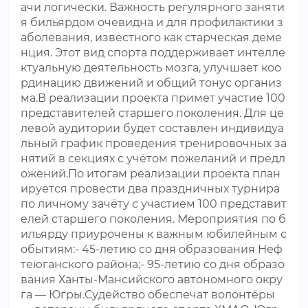
ачи логически. Важность регулярного заняти
я бильярдом очевидна и для профилактики з
аболевания, известного как старческая деме
нция. Этот вид спорта поддерживает интелле
ктуальную деятельность мозга, улучшает коо
рдинацию движений и общий тонус организ
ма.В реализации проекта примет участие 100
представителей старшего поколения. Для це
левой аудитории будет составлен индивидуа
льный график проведения тренировочных за
нятий в секциях с учётом пожеланий и предл
ожений.По итогам реализации проекта план
ируется провести два праздничных турнира
по личному зачёту с участием 100 представит
елей старшего поколения. Мероприятия по б
ильярду приурочены к важным юбилейным с
обытиям:- 45-летию со дня образования Неф
теюганского района;- 95-летию со дня образо
вания Ханты-Мансийского автономного окру
га — Югры.Судейство обеспечат волонтёры