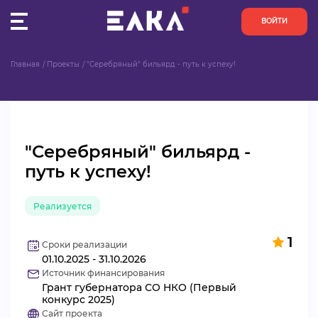
ВОЙТИ
Главная
Проекты
"Серебряный" бильярд - путь к успеху!
ПУЛЬС
КОНКУРСЫ
"Серебряный" бильярд -
ОРГАНИЗАЦИИ
путь к успеху!
АКТИВИСТЫ
Реализуется
ПРОЕКТЫ
1
Сроки реализации
01.10.2025 - 31.10.2026
АНАЛИТИКА
Источник финансирования
Грант губернатора СО НКО (Первый
БАЗА ЗНАНИЙ
конкурс 2025)
Сайт проекта