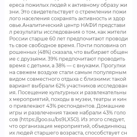
ереса пожилых людей к активному образу жи
зни. Это свидетельствует о стремлении пожи
лого населения сохранять активность и здор
овье.Аналитический центр НАФИ представи
л результаты исследования о том, как жители
России старше 60 лет предпочитают проводи
ть свое свободное время. Почти половина оп
рошенных (48%) сказала, что выбирает общен
ие с друзьями. 39% предпочитают проводить
время с детьми, а 38% — с внуками. Прогулки
на свежем воздухе стали самым популярным
видом совместного отдыха с близкими: такой
вариант выбрали 62% участников исследован
ия. Посещение культурных и развлекательны
х мероприятий, походы в музеи, театры и кин
о привлекают 43% респондентов. Домашние
игры и развлечения также набрали 43% голо
сов (https://goo.su/bs9LX5O). Из этого следует,
что организация мероприятий, объединяющ
их людей старшего возраста, способствует сн