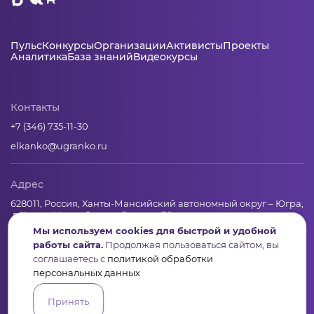
Пульс
Конкурсы
Организации
Активисты
Проекты
Аналитика
База знаний
Видеокурсы
Контакты
+7 (346) 735-11-30
elkanko@ugranko.ru
Адрес
628011, Россия, Ханты-Мансийский автономный округ – Югра,
г. Ханты-Мансийск, ул. Светлая 36
Мы используем cookies для быстрой и удобной
работы сайта.
Продолжая пользоваться сайтом, вы
соглашаетесь с
политикой обработки
Юридическая информация
персональных данных
Региональный грантооператор Фонд «Центр гражданских и
социальных инициатив Югры»
Принять
Юридический и почтовый адрес: 628011, Ханты-Мансийск,