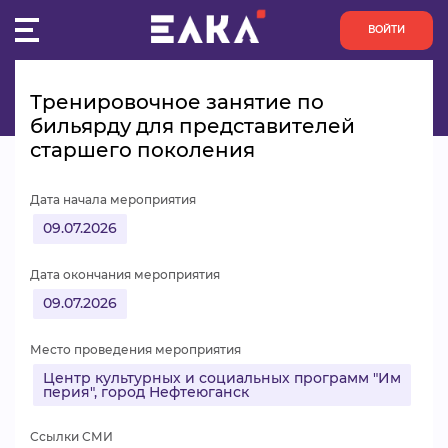
ВОЙТИ
Главная
Пульс
Тренировочное занятие по бильярду для представителей старшего 
поколения
Тренировочное занятие по
ПУЛЬС
бильярду для представителей
старшего поколения
КОНКУРСЫ
Дата начала мероприятия
ОРГАНИЗАЦИИ
09.07.2026
АКТИВИСТЫ
Дата окончания мероприятия
09.07.2026
ПРОЕКТЫ
Место проведения мероприятия
АНАЛИТИКА
Центр культурных и социальных программ "Им
перия", город Нефтеюганск
БАЗА ЗНАНИЙ
Ссылки СМИ