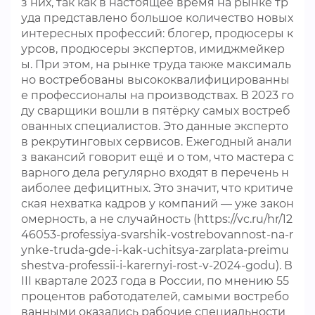
з них, так как в настоящее время на рынке тр
уда представлено большое количество новых
интересных профессий: блогер, продюсеры к
урсов, продюсеры экспертов, имиджмейкер
ы. При этом, на рынке труда также максималь
но востребованы высококвалифицированны
е профессионалы на производствах. В 2023 го
ду сварщики вошли в пятёрку самых востреб
ованных специалистов. Это данные эксперто
в рекрутинговых сервисов. Ежегодный анали
з вакансий говорит ещё и о том, что мастера с
варного дела регулярно входят в перечень н
аиболее дефицитных. Это значит, что критиче
ская нехватка кадров у компаний — уже закон
омерность, а не случайность (https://vc.ru/hr/12
46053-professiya-svarshik-vostrebovannost-na-r
ynke-truda-gde-i-kak-uchitsya-zarplata-preimu
shestva-professii-i-karernyi-rost-v-2024-godu). В
III квартале 2023 года в России, по мнению 55
процентов работодателей, самыми востребо
ванными оказались рабочие специальности