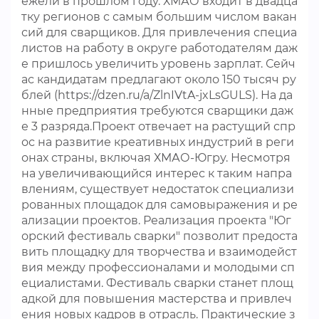
ежели в прошлом году. ХМАО входит в двадца
тку регионов с самым большим числом вакан
сий для сварщиков. Для привлечения специа
листов на работу в округе работодателям даж
е пришлось увеличить уровень зарплат. Сейч
ас кандидатам предлагают около 150 тысяч ру
блей (https://dzen.ru/a/ZlnIVtA-jxLsGULS). На да
нные предприятия требуются сварщики даж
е 3 разряда.Проект отвечает на растущий спр
ос на развитие креативных индустрий в реги
онах страны, включая ХМАО-Югру. Несмотря
на увеличивающийся интерес к таким напра
влениям, существует недостаток специализи
рованных площадок для самовыражения и ре
ализации проектов. Реализация проекта "Юг
орский фестиваль сварки" позволит предоста
вить площадку для творчества и взаимодейст
вия между профессионалами и молодыми сп
ециалистами. Фестиваль сварки станет площ
адкой для повышения мастерства и привлеч
ения новых кадров в отрасль. Практические з