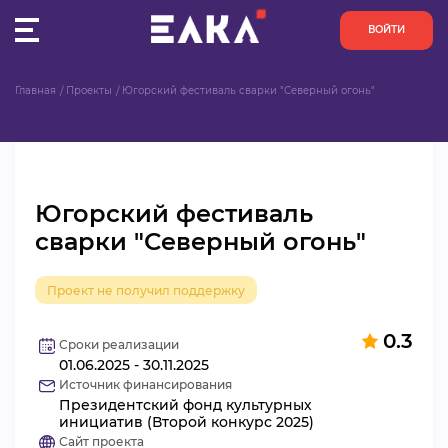
ВОЙТИ
Главная
Проекты
Югорский фестиваль сварки "Северный огонь"
ПУЛЬС
КОНКУРСЫ
Югорский фестиваль
ОРГАНИЗАЦИИ
сварки "Северный огонь"
АКТИВИСТЫ
Проект не получил поддержку
ПРОЕКТЫ
0.3
Сроки реализации
01.06.2025 - 30.11.2025
АНАЛИТИКА
Источник финансирования
Президентский фонд культурных
БАЗА ЗНАНИЙ
инициатив (Второй конкурс 2025)
Сайт проекта