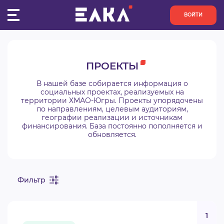
ВОЙТИ
ПУЛЬС
ПРОЕКТЫ
КОНКУРСЫ
В нашей базе собирается информация о
социальных проектах, реализуемых на
территории ХМАО-Югры. Проекты упорядочены
ОРГАНИЗАЦИИ
по направлениям, целевым аудиториям,
географии реализации и источникам
финансирования. База постоянно пополняется и
АКТИВИСТЫ
обновляется.
ПРОЕКТЫ
Фильтр
АНАЛИТИКА
БАЗА ЗНАНИЙ
1