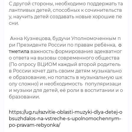
С другой стороны, необходимо поддержать та
лантливых детей, способных к сочинительств
у, научить детей создавать новые хорошие пе
сни.
Анна Кузнецова, будучи Уполномоченным п
ри Президенте России по правам ребёнка,
о
тметила
важность формирования адекватног
о ответа на вызовы современного общества
(По опросу ВЦИОМ каждый второй родитель
в России хочет дать своим детям музыкально
е образование, но попасть в музыкальную шк
олу сложно) и необходимость популяризаци
и музыки для детей, её роли в воспитании и о
бразовании.
https://ug.ru/razvitie-oblasti-muzyki-dlya-detej-o
bsuzhdalos-na-vstreche-s-upolnomochennym-
po-pravam-rebyonka/