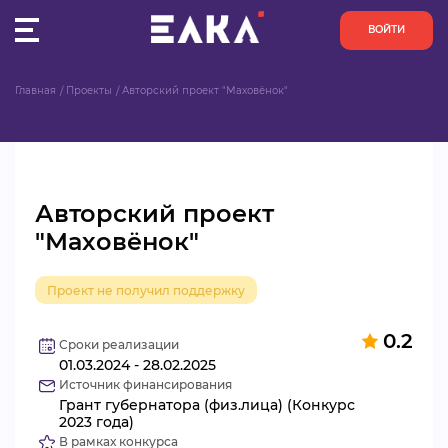
ВОЙТИ
Главная
Проекты
Авторский проект "Маховёнок"
ПУЛЬС
КОНКУРСЫ
Авторский проект
ОРГАНИЗАЦИИ
"Маховёнок"
АКТИВИСТЫ
Проект не получил поддержку
ПРОЕКТЫ
0.2
Сроки реализации
01.03.2024 - 28.02.2025
АНАЛИТИКА
Источник финансирования
Грант губернатора (физ.лица) (Конкурс
БАЗА ЗНАНИЙ
2023 года)
В рамках конкурса