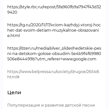
https://style.rbc.ru/repost/5fa960fb9a7947f43d32
9420
https://rg.ru/2020/11/17/vciom-kazhdyj-vtoroj-hoc
het-dat-svoim-detiam-muzykalnoe-obrazovani
e.html
https://dzen.ru/media/silver_slider/nedetskie-pes
ni-na-detskom-golose-obsudim-5e4b9f4f69980
506e844499b?utm_referer=www.google.com
https://www.belpressa.ru/society/drugoe/26548.
html#
Цели
Популяризация и развитие детской песни