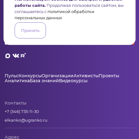
работы сайта.
Продолжая пользоваться сайтом, вы
Сервис для некоммерческих организаций
и социальных предпринимателей
соглашаетесь с
политикой обработки
персональных данных
Подпишись на рассылку дайджест, новости, мероприятия
Принять
Пульс
Конкурсы
Организации
Активисты
Проекты
Аналитика
База знаний
Видеокурсы
Контакты
+7 (346) 735-11-30
elkanko@ugranko.ru
Адрес