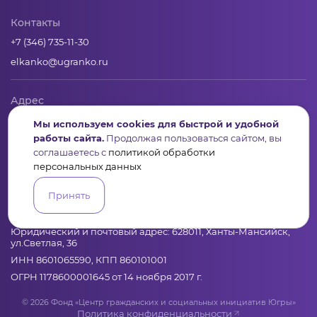
Контакты
+7 (346) 735-11-30
elkanko@ugranko.ru
Адрес
628011, Россия, Ханты-Мансийский автономный округ – Югра,
Мы используем cookies для быстрой и удобной
г. Ханты-Мансийск, ул. Светлая 36
работы сайта.
Продолжая пользоваться сайтом, вы
соглашаетесь с
политикой обработки
персональных данных
Юридическая информация
Принять
Региональный грантооператор Фонд «Центр гражданских и
социальных инициатив Югры»
Юридический и почтовый адрес: 628011, Ханты-Мансийск,
ул.Светлая, 36
ИНН 8601065590, КПП 860101001
ОГРН 1178600001645 от 14 ноября 2017 г.
© 2026 Фонд «Центр гражданских и социальных инициатив Югры»
Политика конфиденциальности