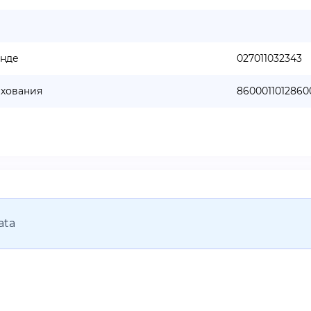
онде
027011032343
ахования
8600011012860
ata