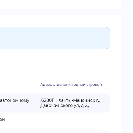
Адрес отделения одной строкой
 автономному
,628011,,, Ханты-Мансийск г,,
Дзержинского ул, д 2,,
кой