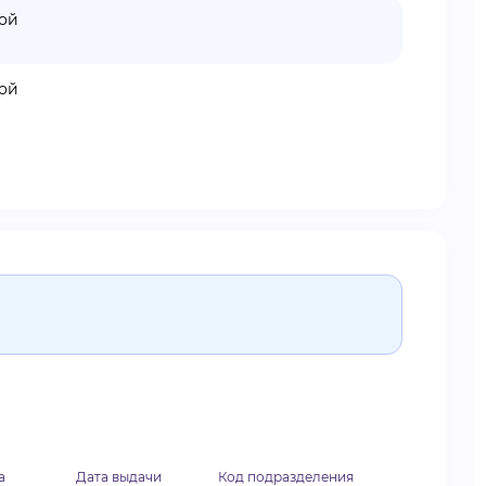
кой
кой
а
Дата выдачи
Код подразделения