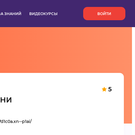
`
ЗА ЗНАНИЙ
ВИДЕОКУРСЫ
ВОЙТИ
5
АНИ
7d1c0a.xn--p1ai/