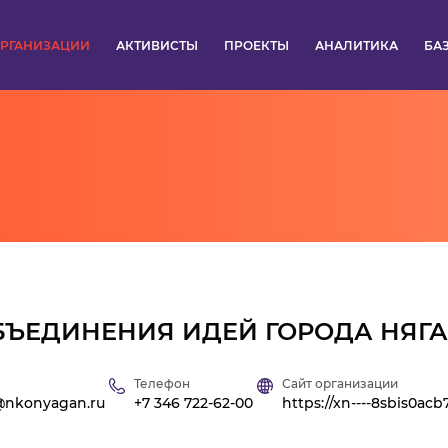
РГАНИЗАЦИИ
АКТИВИСТЫ
ПРОЕКТЫ
АНАЛИТИКА
БА
ПУЛЬС
КОНКУРСЫ
ОРГАНИЗАЦИИ
АКТИВИСТЫ
ПРОЕКТЫ
БЪЕДИНЕНИЯ ИДЕЙ ГОРОДА НЯГ
АНАЛИТИКА
Телефон
Сайт организации
@nkonyagan.ru
+7 346 722-62-00
https://xn----8sbis0acb
БАЗА ЗНАНИЙ