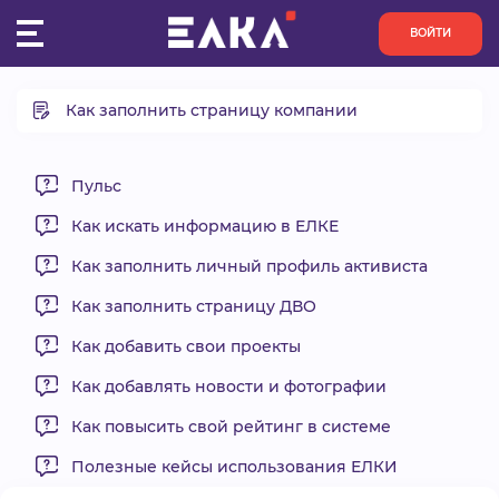
ВОЙТИ
Как заполнить страницу компании
ПУЛЬС
Добавление своей организации в ЛК
КОНКУРСЫ
Основная информация об организации
Пульс
Информационная открытость организации
Как искать информацию в ЕЛКЕ
ОРГАНИЗАЦИИ
Команда
Как заполнить личный профиль активиста
Статус ИОПУ
АКТИВИСТЫ
Активы
Как заполнить страницу ДВО
Как добавить свои проекты
ПРОЕКТЫ
Как добавлять новости и фотографии
АНАЛИТИКА
Как повысить свой рейтинг в системе
Полезные кейсы использования ЕЛКИ
БАЗА ЗНАНИЙ