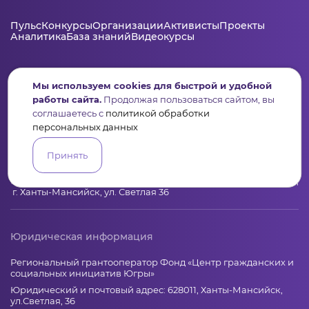
Пульс
Конкурсы
Организации
Активисты
Проекты
Аналитика
База знаний
Видеокурсы
Контакты
Мы используем cookies для быстрой и удобной
работы сайта.
Продолжая пользоваться сайтом, вы
+7 (346) 735-11-30
соглашаетесь с
политикой обработки
elkanko@ugranko.ru
персональных данных
Принять
Адрес
628011, Россия, Ханты-Мансийский автономный округ – Югра,
г. Ханты-Мансийск, ул. Светлая 36
Юридическая информация
Региональный грантооператор Фонд «Центр гражданских и
социальных инициатив Югры»
Юридический и почтовый адрес: 628011, Ханты-Мансийск,
ул.Светлая, 36