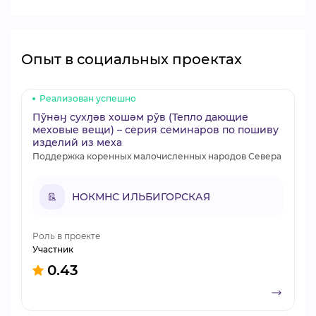
Опыт в социальных проектах
Реализован успешно
Пўнəӈ сухԓəв хошəм рўв (Тепло дающие
меховые вещи) – серия семинаров по пошиву
изделий из меха
Поддержка коренных малочисленных народов Севера
НОКМНС ИЛЬБИГОРСКАЯ
Роль в проекте
Участник
0.43