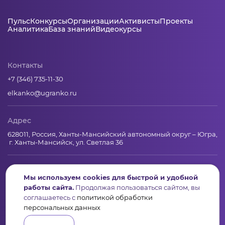
Пульс
Конкурсы
Организации
Активисты
Проекты
Аналитика
База знаний
Видеокурсы
Контакты
+7 (346) 735-11-30
elkanko@ugranko.ru
Адрес
628011, Россия, Ханты-Мансийский автономный округ – Югра,
г. Ханты-Мансийск, ул. Светлая 36
Юридическая информация
Мы используем cookies для быстрой и удобной
работы сайта.
Продолжая пользоваться сайтом, вы
Региональный грантооператор Фонд «Центр гражданских и
соглашаетесь с
политикой обработки
социальных инициатив Югры»
персональных данных
Юридический и почтовый адрес: 628011, Ханты-Мансийск,
ул.Светлая, 36