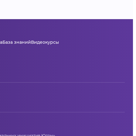
а
База знаний
Видеокурсы
циальных инициатив Югры»