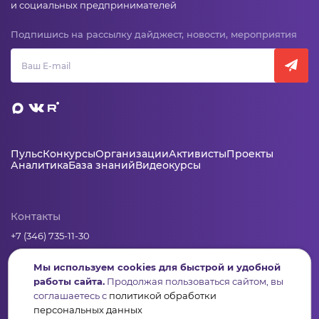
и социальных предпринимателей
Подпишись на рассылку дайджест, новости, мероприятия
Пульс
Конкурсы
Организации
Активисты
Проекты
Аналитика
База знаний
Видеокурсы
Контакты
+7 (346) 735-11-30
elkanko@ugranko.ru
Мы используем cookies для быстрой и удобной
работы сайта.
Продолжая пользоваться сайтом, вы
Адрес
соглашаетесь с
политикой обработки
персональных данных
628011, Россия, Ханты-Мансийский автономный округ – Югра,