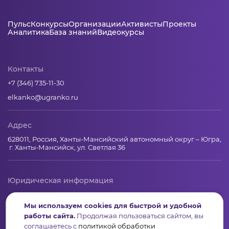
Пульс
Конкурсы
Организации
Активисты
Проекты
Аналитика
База знаний
Видеокурсы
Контакты
+7 (346) 735-11-30
elkanko@ugranko.ru
Адрес
628011, Россия, Ханты-Мансийский автономный округ – Югра,
г. Ханты-Мансийск, ул. Светлая 36
Юридическая информация
Региональный грантооператор Фонд «Центр гражданских и
Мы используем cookies для быстрой и удобной
социальных инициатив Югры»
работы сайта.
Продолжая пользоваться сайтом, вы
Юридический и почтовый адрес: 628011, Ханты-Мансийск,
соглашаетесь с
политикой обработки
ул.Светлая, 36