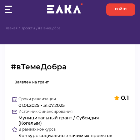
ВОЙТИ
Главная
Проекты
#вТемеДобра
ПУЛЬС
КОНКУРСЫ
#вТемеДобра
ОРГАНИЗАЦИИ
Заявлен на грант
АКТИВИСТЫ
0.1
ПРОЕКТЫ
Сроки реализации
01.01.2025 - 31.07.2025
Источник финансирования
АНАЛИТИКА
Муниципальный грант / Субсидия
(Когалым)
В рамках конкурса
БАЗА ЗНАНИЙ
Конкурс социально значимых проектов