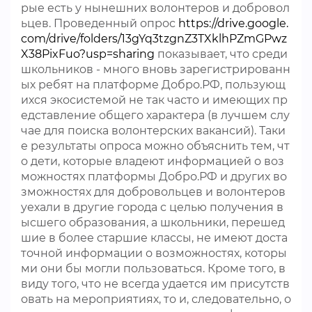
рые есть у нынешних волонтеров и добровол
ьцев. Проведенный опрос
https://drive.google.
com/drive/folders/13gYq3tzgnZ3TXklhPZmGPwz
X38PixFuo?usp=sharing
показывает, что среди
школьников - много вновь зарегистрированн
ых ребят на платформе Добро.РФ, пользующ
ихся экосистемой не так часто и имеющих пр
едставление общего характера (в лучшем слу
чае для поиска волонтерских вакансий). Таки
е результаты опроса можно объяснить тем, чт
о дети, которые владеют информацией о воз
можностях платформы Добро.РФ и других во
зможностях для добровольцев и волонтеров
уехали в другие города с целью получения в
ысшего образования, а школьники, перешед
шие в более старшие классы, не имеют доста
точной информации о возможностях, которы
ми они бы могли пользоваться. Кроме того, в
виду того, что не всегда удается им присутств
овать на мероприятиях, то и, следовательно, о