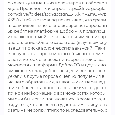
рые есть у нынешних волонтеров и добровол
ьцев. Проведенный опрос https://drive.google.
com/drive/folders/13gYq3tzgnZ3TXklhPZmGPwz
X38PixFuo?usp=sharing показывает, что среди
школьников - много вновь зарегистрированн
ых ребят на платформе Добро.РФ, пользующ
ихся экосистемой не так часто и имеющих пр
едставление общего характера (в лучшем слу
чае для поиска волонтерских вакансий). Таки
е результаты опроса можно объяснить тем, чт
о дети, которые владеют информацией о воз
можностях платформы Добро.РФ и других во
зможностях для добровольцев и волонтеров
уехали в другие города с целью получения в
ысшего образования, а школьники, перешед
шие в более старшие классы, не имеют доста
точной информации о возможностях, которы
ми они бы могли пользоваться. Кроме того, в
виду того, что не всегда удается им присутств
овать на мероприятиях, то и, следовательно, о