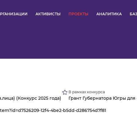
РГАНИЗАЦИИ
АКТИВИСТЫ
ПРОЕКТЫ
АНАЛИТИКА
БА
ПУЛЬС
КОНКУРСЫ
ОРГАНИЗАЦИИ
АКТИВИСТЫ
В рамках конкурса
ПРОЕКТЫ
.лица) (Конкурс 2025 года)
Грант Губернатора Югры для
/item?id=d7526209-12f4-4be2-b5dd-d286754d7f81
АНАЛИТИКА
БАЗА ЗНАНИЙ