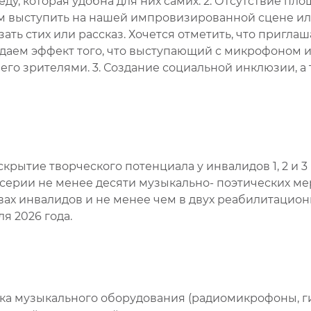
у, которая удобна для них самих. 2. Отсутствие пл
 выступить на нашей импровизированной сцене ил
ть стих или рассказ. Хочется отметить, что пригла
здаем эффект того, что выступающий с микрофоном
и его зрителями. 3. Создание социальной инклюзии,
крытие творческого потенциала у инвалидов 1, 2 и 3
ия серии не менее десяти музыкально- поэтических м
вах инвалидов и не менее чем в двух реабилитационн
ля 2026 года.
пка музыкального оборудования (радиомикрофоны, ги