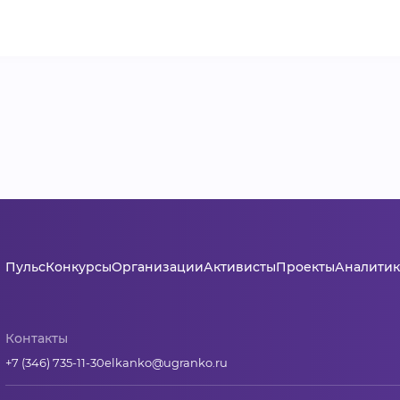
Пульс
Конкурсы
Организации
Активисты
Проекты
Аналитик
Контакты
+7 (346) 735-11-30
elkanko@ugranko.ru