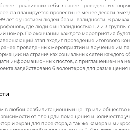
иболее проявивших себя в ранее проведенных творч
проекта планируется провести не менее десяти вые
 до 99 лет с участием людей без инвалидности. В рам
офонов», где люди с инвалидностью 1, 2 и 3 группы 
кий номер. По окончании каждого мероприятия буде
авершающий этап входит проведение итогового конц
х ранее проведенных мероприятий и вручение им п
формации: на страничках социальных сетей каждого
цати информационных постов, с приглашением на н
оекта задействовано 6 волонтеров для размещения
сти
ем в любой реабилитационный центр или общество 
зависимости от площади помещения и количества у
ор и экран для проектора, а так же камера и микро