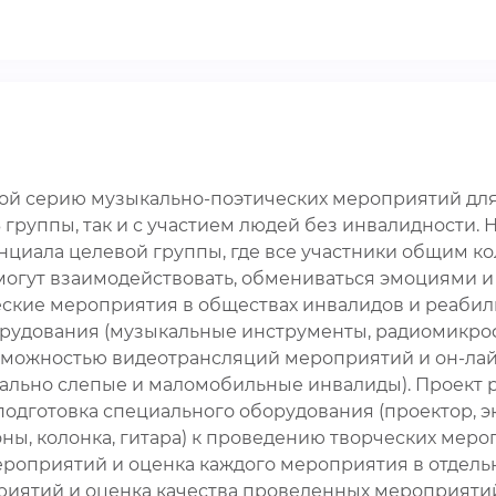
й серию музыкально-поэтических мероприятий для во
 3 группы, так и с участием людей без инвалидности
нциала целевой группы, где все участники общим ко
огут взаимодействовать, обмениваться эмоциями и 
кие мероприятия в обществах инвалидов и реабилит
рудования (музыкальные инструменты, радиомикроф
озможностью видеотрансляций мероприятий и он-лай
ально слепые и маломобильные инвалиды). Проект рас
 подготовка специального оборудования (проектор, эк
 колонка, гитара) к проведению творческих мероприя
ероприятий и оценка каждого мероприятия в отдельн
риятий и оценка качества проведенных мероприятий