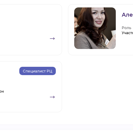
Але
Роль
Участ
Специалист РЦ
он