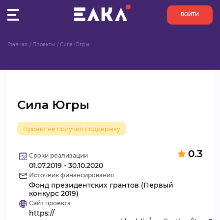
ВОЙТИ
Главная
Проекты
Сила Югры
ПУЛЬС
КОНКУРСЫ
Сила Югры
ОРГАНИЗАЦИИ
Проект не получил поддержку
АКТИВИСТЫ
0.3
ПРОЕКТЫ
Сроки реализации
01.07.2019 - 30.10.2020
Источник финансирования
АНАЛИТИКА
Фонд президентских грантов (Первый
конкурс 2019)
Сайт проекта
БАЗА ЗНАНИЙ
https://