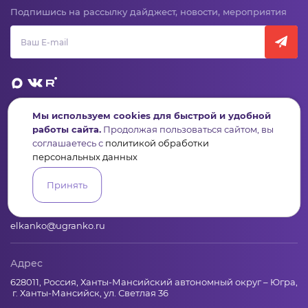
Подпишись на рассылку дайджест, новости, мероприятия
Мы используем cookies для быстрой и удобной
Пульс
Конкурсы
Организации
Активисты
Проекты
работы сайта.
Продолжая пользоваться сайтом, вы
Аналитика
База знаний
Видеокурсы
соглашаетесь с
политикой обработки
персональных данных
Принять
Контакты
+7 (346) 735-11-30
elkanko@ugranko.ru
Адрес
628011, Россия, Ханты-Мансийский автономный округ – Югра,
г. Ханты-Мансийск, ул. Светлая 36