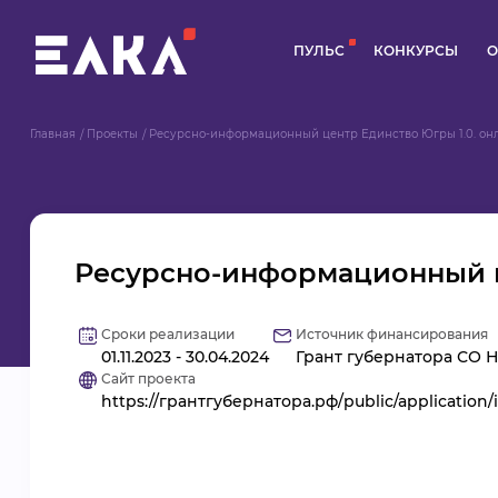
ПУЛЬС
КОНКУРСЫ
О
Главная
Проекты
Ресурсно-информационный центр Единство Югры 1.0. он
Ресурсно-информационный ц
Сроки реализации
Источник финансирования
01.11.2023 - 30.04.2024
Грант губернатора СО 
Сайт проекта
https://грантгубернатора.рф/public/application/