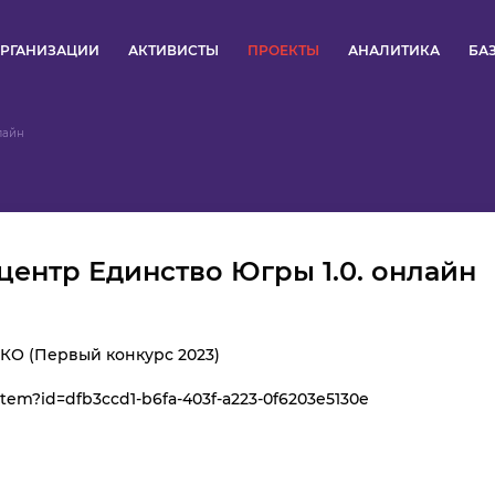
РГАНИЗАЦИИ
АКТИВИСТЫ
ПРОЕКТЫ
АНАЛИТИКА
БА
ПУЛЬС
лайн
КОНКУРСЫ
ОРГАНИЗАЦИИ
ентр Единство Югры 1.0. онлайн
АКТИВИСТЫ
ПРОЕКТЫ
НКО (Первый конкурс 2023)
item?id=dfb3ccd1-b6fa-403f-a223-0f6203e5130e
АНАЛИТИКА
БАЗА ЗНАНИЙ