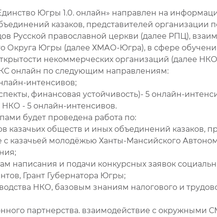
динство Югры 1.0. онлайн» направлен на информац
объединений казаков, представителей организации 
ов Русской православной церкви (далее РПЦ), взаи
 Округа Югры (далее ХМАО-Югра), в сфере обучени
рытости некоммерческих организаций (далее НКО).
КС онлайн по следующим направлениям:
онлайн-интенсивов;
пекты, финансовая устойчивость)- 5 онлайн-интенси
НКО - 5 онлайн-интенсивов.
пами будет проведена работа по:
в казачьих обществ и иных объединений казаков, п
е с казачьей молодёжью Ханты-Мансийского Автоно
ния;
м написания и подачи конкурсных заявок социальны
антов, Грант Губернатора Югры;
водства НКО, базовым знаниям налогового и трудово
нного партнерства. взаимодействие с окружными С