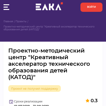
ВОЙТИ
Главная
Проекты
ПУЛЬС
Проектно-методический центр "Креативный акселератор технического 
образования детей (КАТОД)"
КОНКУРСЫ
Проектно-методический
ОРГАНИЗАЦИИ
центр "Креативный
акселератор технического
АКТИВИСТЫ
образования детей
ПРОЕКТЫ
(КАТОД)"
АНАЛИТИКА
Проект не получил поддержку
БАЗА ЗНАНИЙ
0.3
Сроки реализации