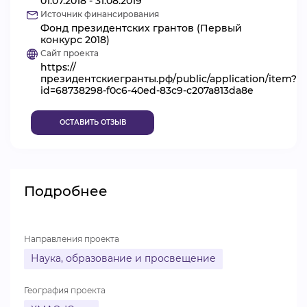
01.07.2018 - 31.08.2019
Источник финансирования
ВИДЕОКУРСЫ
Фонд президентских грантов (Первый
конкурс 2018)
Сайт проекта
https://
ВОЙТИ
президентскиегранты.рф/public/application/item?
id=68738298-f0c6-40ed-83c9-c207a813da8e
ОСТАВИТЬ ОТЗЫВ
Подробнее
Направления проекта
Наука, образование и просвещение
География проекта