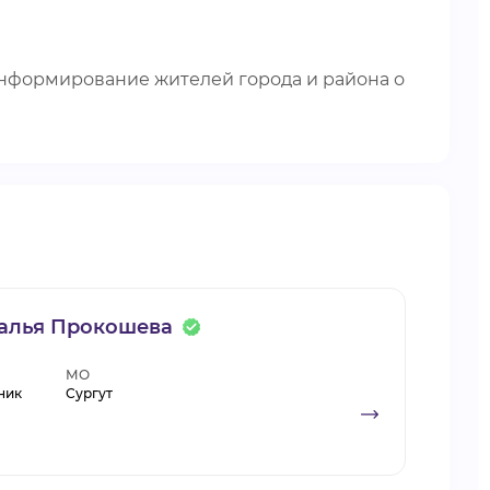
нформирование жителей города и района о
алья Прокошева
МО
ник
Сургут