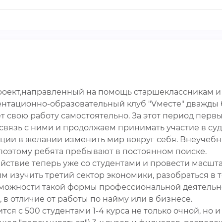
проект,направленный на помощь старшеклассникам 
нтационно-образовательный клуб "Vместе" дважды
т свою работу самостоятельно. За этот период перв
язь с ними и продолжаем принимать участие в судь
ции в желании изменить мир вокруг себя. Внеучебн
поэтому ребята пребывают в постоянном поиске.
ствие теперь уже со студентами и провести масшт
 изучить третий сектор экономики, разобраться в т
зможности такой формы профессиональной деятельн
 в отличие от работы по найму или в бизнесе.
тся с 500 студентами 1-4 курса не только очной, но