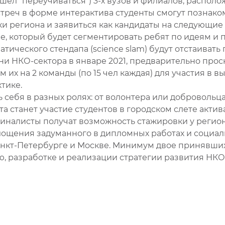
ишел "переучиваться") 3-х вузов и филиалов, распол
встреч в форме интерактива студенты смогут познак
 региона и заявиться как кандидаты на следующие 
е, который будет сегментировать ребят по идеям и 
ческого стендапа (science slam) будут отстаивать п
ни НКО-сектора в январе 2021, предварительно про
их на 2 команды (по 15 чел каждая) для участия в вы
ктике.
 себя в разных ролях: от волонтера или добровольц
станет участие студентов в городском слете актива
финалисты получат возможность стажировки у регио
лощения задуманного в дипломных работах и социал
анкт-Петербурге и Москве. Минимум двое принявши
, разработке и реализации стратегии развития НКО