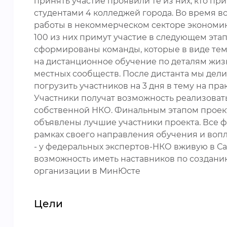
принять участие проявили те из них, кто пр
студентами 4 колледжей города. Во время 
работы в некоммерческом секторе экономики
100 из них примут участие в следующем этап
сформированы команды, которые в виде темати
на дистанционное обучение по деталям жиз
местных сообществ. После дистанта мы делим 
погрузить участников на 3 дня в тему на пра
Участники получат возможность реализовать
собственной НКО. Финальным этапом проекта 
объявлены лучшие участники проекта. Все 
рамках своего направления обучения и воп
- у федеральных экспертов-НКО вживую в С
возможность иметь наставников по созданию
организации в МинЮсте
Цели