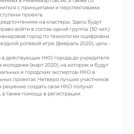
оженных в Нижневартовске, а также со
омиться с принципами и перспективами
ступени проекта.
предпочтениям на кластеры. Здесь будут
раво войти в состав одной группы (30 чел.)
сканировав город по технологии оцифровки
ездной ролевой игре (февраль 2020), цель -
а в действующих НКО города до учредителя
 молодежи (март 2020), на котором и будут
нальных и городских экспертов-НКО в
ьных проектах. Четверо лучших участников
х решение создать свои НКО получат
, а также помощь в регистрации