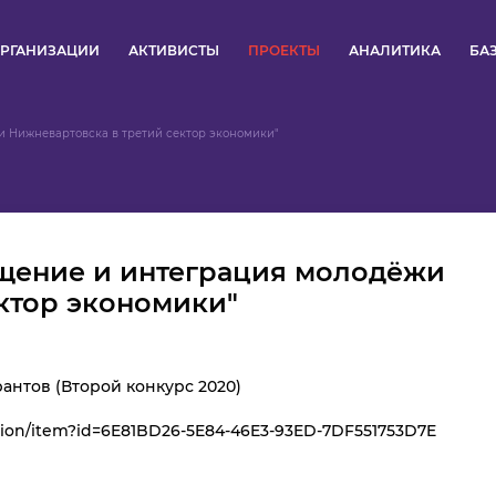
РГАНИЗАЦИИ
АКТИВИСТЫ
ПРОЕКТЫ
АНАЛИТИКА
БА
ПУЛЬС
и Нижневартовска в третий сектор экономики"
КОНКУРСЫ
ОРГАНИЗАЦИИ
ещение и интеграция молодёжи
АКТИВИСТЫ
ктор экономики"
ПРОЕКТЫ
антов (Второй конкурс 2020)
АНАЛИТИКА
ation/item?id=6E81BD26-5E84-46E3-93ED-7DF551753D7E
БАЗА ЗНАНИЙ