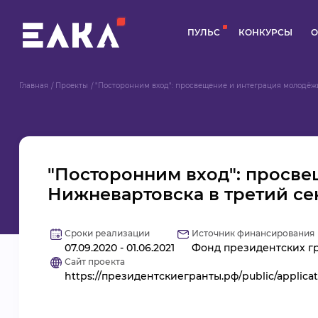
ПУЛЬС
КОНКУРСЫ
О
Главная
Проекты
"Посторонним вход": просвещение и интеграция молодёж
"Посторонним вход": просв
Нижневартовска в третий се
Сроки реализации
Источник финансирования
07.09.2020 - 01.06.2021
Фонд президентских гр
Сайт проекта
https://президентскиегранты.рф/public/applic