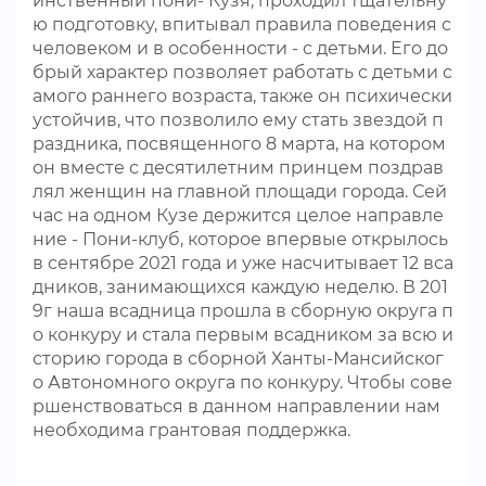
инственный пони- Кузя, проходил тщательну
ю подготовку, впитывал правила поведения с
человеком и в особенности - с детьми. Его до
брый характер позволяет работать с детьми с
амого раннего возраста, также он психически
устойчив, что позволило ему стать звездой п
раздника, посвященного 8 марта, на котором
он вместе с десятилетним принцем поздрав
лял женщин на главной площади города. Сей
час на одном Кузе держится целое направле
ние - Пони-клуб, которое впервые открылось
в сентябре 2021 года и уже насчитывает 12 вса
дников, занимающихся каждую неделю. В 201
9г наша всадница прошла в сборную округа п
о конкуру и стала первым всадником за всю и
сторию города в сборной Ханты-Мансийског
о Автономного округа по конкуру. Чтобы сове
ршенствоваться в данном направлении нам
необходима грантовая поддержка.