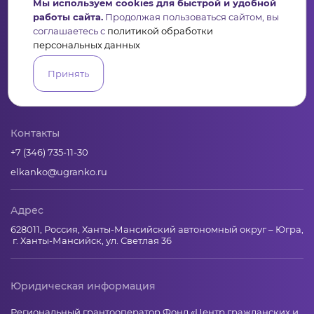
Мы используем cookies для быстрой и удобной
работы сайта.
Продолжая пользоваться сайтом, вы
соглашаетесь с
политикой обработки
персональных данных
Пульс
Конкурсы
Организации
Активисты
Проекты
Принять
Аналитика
База знаний
Видеокурсы
Контакты
+7 (346) 735-11-30
elkanko@ugranko.ru
Адрес
628011, Россия, Ханты-Мансийский автономный округ – Югра,
г. Ханты-Мансийск, ул. Светлая 36
Юридическая информация
Региональный грантооператор Фонд «Центр гражданских и