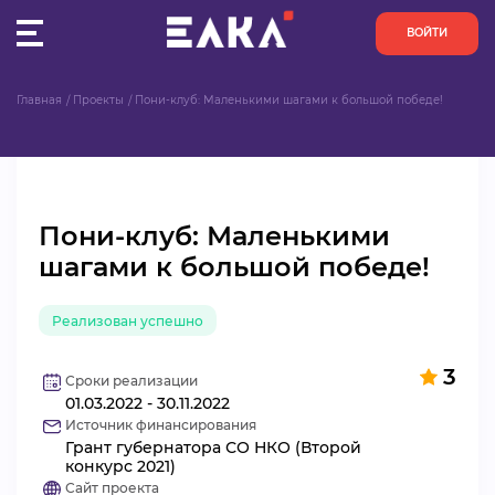
ВОЙТИ
Главная
Проекты
Пони-клуб: Маленькими шагами к большой победе!
ПУЛЬС
КОНКУРСЫ
Пони-клуб: Маленькими
ОРГАНИЗАЦИИ
шагами к большой победе!
АКТИВИСТЫ
Реализован успешно
ПРОЕКТЫ
3
Сроки реализации
01.03.2022 - 30.11.2022
АНАЛИТИКА
Источник финансирования
Грант губернатора СО НКО (Второй
БАЗА ЗНАНИЙ
конкурс 2021)
Сайт проекта