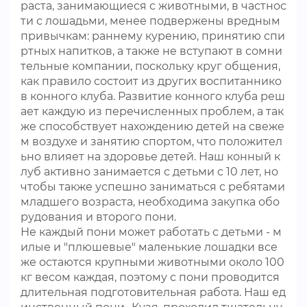
раста, занимающиеся с животными, в частнос
ти с лошадьми, менее подвержены вредным
привычкам: раннему курению, принятию спи
ртных напитков, а также не вступают в сомни
тельные компании, поскольку круг общения,
как правило состоит из других воспитаннико
в конного клуба. Развитие конного клуба реш
ает каждую из перечисленных проблем, а так
же способствует нахождению детей на свеже
м воздухе и занятию спортом, что положител
ьно влияет на здоровье детей. Наш конный к
луб активно занимается с детьми с 10 лет, но
чтобы также успешно заниматься с ребятами
младшего возраста, необходима закупка обо
рудования и второго пони.
Не каждый пони может работать с детьми - м
илые и "плюшевые" маленькие лошадки все
же остаются крупными животными около 100
кг весом каждая, поэтому с пони проводится
длительная подготовительная работа. Наш ед