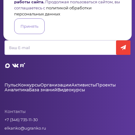
работы сайта.
Продолжая пользоваться сайтом, вы
соглашаетесь с
политикой обработки
персональных данных
Сервис для некоммерческих организаций
и социальных предпринимателей
Принять
Подпишись на рассылку дайджест, новости, мероприятия
Пульс
Конкурсы
Организации
Активисты
Проекты
Аналитика
База знаний
Видеокурсы
Контакты
+7 (346) 735-11-30
elkanko@ugranko.ru