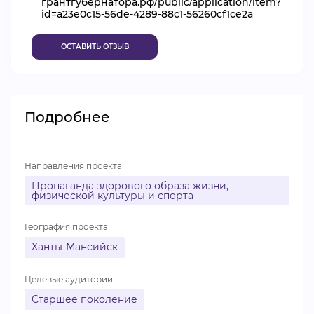
грантгубернатора.рф/public/application/item?
id=a23e0c15-56de-4289-88c1-56260cf1ce2a
ВИДЕОКУРСЫ
ОСТАВИТЬ ОТЗЫВ
ВОЙТИ
Подробнее
Направления проекта
Пропаганда здорового образа жизни,
физической культуры и спорта
География проекта
Ханты-Мансийск
Целевые аудитории
Старшее поколение