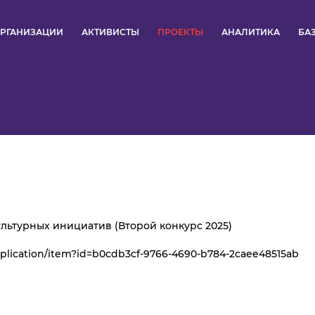
РГАНИЗАЦИИ
АКТИВИСТЫ
ПРОЕКТЫ
АНАЛИТИКА
БА
ПУЛЬС
КОНКУРСЫ
ОРГАНИЗАЦИИ
АКТИВИСТЫ
ПРОЕКТЫ
льтурных инициатив (Второй конкурс 2025)
plication/item?id=b0cdb3cf-9766-4690-b784-2caee48515ab
АНАЛИТИКА
БАЗА ЗНАНИЙ