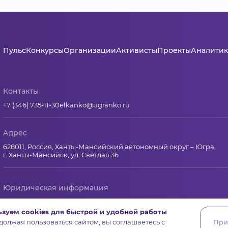
Пульс
Конкурсы
Организации
Активисты
Проекты
Аналитик
Контакты
+7 (346) 735-11-30
elkanko@ugranko.ru
Адрес
628011, Россия, Ханты-Мансийский автономный округ – Югра,
г. Ханты-Мансийск, ул. Светлая 36
Юридическая информация
Региональный грантооператор Фонд «Центр гражданских и со
зуем cookies для быстрой и удобной работы
Юридический и почтовый адрес: 628011, Ханты-Мансийск, ул.Свет
олжая пользоваться сайтом, вы соглашаетесь с
При