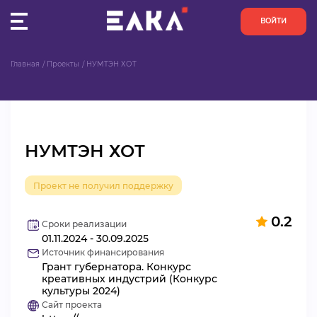
ВОЙТИ
Главная
Проекты
НУМТЭН ХОТ
ПУЛЬС
КОНКУРСЫ
НУМТЭН ХОТ
ОРГАНИЗАЦИИ
Проект не получил поддержку
АКТИВИСТЫ
0.2
ПРОЕКТЫ
Сроки реализации
01.11.2024 - 30.09.2025
Источник финансирования
АНАЛИТИКА
Грант губернатора. Конкурс
креативных индустрий (Конкурс
культуры 2024)
БАЗА ЗНАНИЙ
Сайт проекта