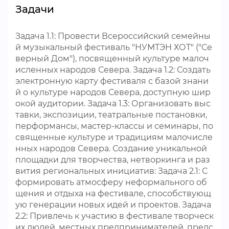
Задачи
Задача 1.1: Провести Всероссийский семейны
й музыкальный фестиваль "НУМТЭН ХОТ" ("Се
верный Дом"), посвященный культуре малоч
исленных народов Севера. Задача 1.2: Создать
электронную карту фестиваля с базой знани
й о культуре народов Севера, доступную шир
окой аудитории. Задача 1.3: Организовать выс
тавки, экспозиции, театральные постановки,
перформансы, мастер-классы и семинары, по
священные культуре и традициям малочисле
нных народов Севера. Создание уникальной
площадки для творчества, нетворкинга и раз
вития региональных инициатив: Задача 2.1: С
формировать атмосферу неформального об
щения и отдыха на фестивале, способствующ
ую генерации новых идей и проектов. Задача
2.2: Привлечь к участию в фестивале творческ
их людей, местных предпринимателей, предс