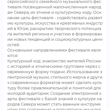
сероссийского семейного музыкального фес
тиваля посвященный малочисленным народ
ам Севера, их этнике и культурному коду. Осн
овная цель фестиваля - содействовать развит
ию культуры, искусства и креативных индустр
ий в Югре, раскрытию творческого потенциа
ла жителей региона и участию в формирован
ии новых тенденций и социокультурных ценн
остей.
Основными направлениями фестиваля явля
ются:
Культурный код: знакомство жителей России
с историей и этническими группами через с
овременную форму подачи. Использование э
лектронной музыки, стильного мерча и други
х современных форматов может сделать куль
туру более привлекательной и понятной для
молодой аудитории. Создание электронной к
арты фестиваля с базой знаний о культуре на
родов Севера может стать важным инструме
нтом для сохранения и популяризации культ