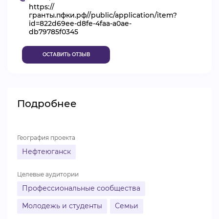
https://
ВИДЕОКУРСЫ
гранты.пфки.рф//public/application/item?
id=822d69ee-d8fe-4faa-a0ae-
db79785f0345
ВОЙТИ
ОСТАВИТЬ ОТЗЫВ
Подробнее
География проекта
Нефтеюганск
Целевые аудитории
Профессиональные сообщества
Молодежь и студенты
Семьи