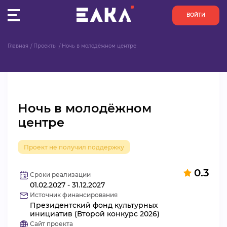
ВОЙТИ
Главная
Проекты
Ночь в молодёжном центре
ПУЛЬС
КОНКУРСЫ
Ночь в молодёжном
ОРГАНИЗАЦИИ
центре
АКТИВИСТЫ
Проект не получил поддержку
ПРОЕКТЫ
0.3
Сроки реализации
01.02.2027 - 31.12.2027
АНАЛИТИКА
Источник финансирования
Президентский фонд культурных
БАЗА ЗНАНИЙ
инициатив (Второй конкурс 2026)
Сайт проекта