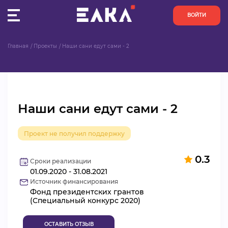
ВОЙТИ
Главная
Проекты
Наши сани едут сами - 2
ПУЛЬС
КОНКУРСЫ
Наши сани едут сами - 2
ОРГАНИЗАЦИИ
Проект не получил поддержку
АКТИВИСТЫ
0.3
ПРОЕКТЫ
Сроки реализации
01.09.2020 - 31.08.2021
Источник финансирования
АНАЛИТИКА
Фонд президентских грантов
(Специальный конкурс 2020)
БАЗА ЗНАНИЙ
ОСТАВИТЬ ОТЗЫВ