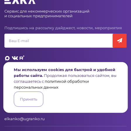
Сервис для некоммерческих организаций
и социальных предпринимателей
Подпишись на рассылку дайджест, новости, мероприятия
Мы используем cookies для быстрой и удобной
работы сайта.
Продолжая пользоваться сайтом, вы
Пульс
Конкурсы
Организации
Активисты
Проекты
соглашаетесь с
политикой обработки
Аналитика
База знаний
Видеокурсы
персональных данных
Принять
Контакты
+7 (346) 735-11-30
elkanko@ugranko.ru