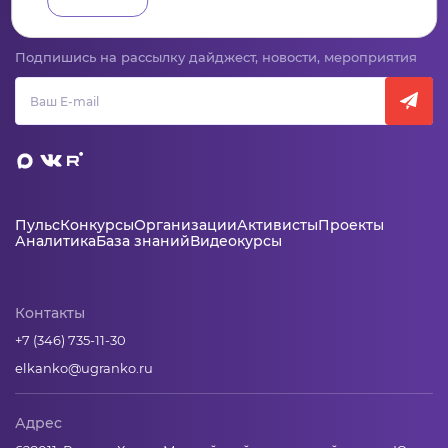
Сервис для некоммерческих организаций
и социальных предпринимателей
Подпишись на рассылку дайджест, новости, мероприятия
Пульс
Конкурсы
Организации
Активисты
Проекты
Аналитика
База знаний
Видеокурсы
Контакты
+7 (346) 735-11-30
elkanko@ugranko.ru
Адрес