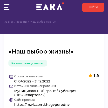
ВОЙТИ
Главная
Проекты
«Наш выбор-жизнь!»
ПУЛЬС
КОНКУРСЫ
«Наш выбор-жизнь!»
ОРГАНИЗАЦИИ
Реализован успешно
АКТИВИСТЫ
1.5
ПРОЕКТЫ
Сроки реализации
01.04.2022 - 31.12.2022
Источник финансирования
АНАЛИТИКА
Муниципальный грант / Субсидия
(Нижневартовск)
Сайт проекта
БАЗА ЗНАНИЙ
https://m.vk.com/shagvperednv