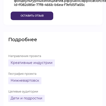
фондкультурныхинициатив.рф/public/application/i
id=f082d85e-77f8-466b-b6ea-f7efd5f1a55c
ВИДЕОКУРСЫ
ОСТАВИТЬ ОТЗЫВ
ВОЙТИ
Подробнее
Направления проекта
Креативные индустрии
География проекта
Нижневартовск
Целевые аудитории
Дети и подростки