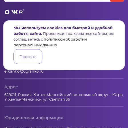
Мы используем cookies для быстрой и удобной
Пульс
Конкурсы
Организации
Активисты
Проекты
работы сайта.
Продолжая пользоваться сайтом, вы
Аналитика
База знаний
Видеокурсы
соглашаетесь с
политикой обработки
персональных данных
Контакты
Принять
+7 (346) 735-11-30
elkanko@ugranko.ru
Адрес
628011, Россия, Ханты-Мансийский автономный округ – Югра,
г. Ханты-Мансийск, ул. Светлая 36
Юридическая информация