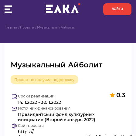
ВОЙТИ
Главная
Проекты
Музыкальный Айболит
ПУЛЬС
КОНКУРСЫ
Музыкальный Айболит
ОРГАНИЗАЦИИ
Проект не получил поддержку
АКТИВИСТЫ
0.3
ПРОЕКТЫ
Сроки реализации
14.11.2022 - 30.11.2022
Источник финансирования
АНАЛИТИКА
Президентский фонд культурных
инициатив (Второй конкурс 2022)
Сайт проекта
БАЗА ЗНАНИЙ
https://