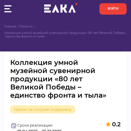
ВОЙТИ
Главная
Проекты
ПУЛЬС
Коллекция умной музейной сувенирной продукции «80 лет Великой Победы 
–единство фронта и тыла»
КОНКУРСЫ
Коллекция умной
ОРГАНИЗАЦИИ
музейной сувенирной
продукции «80 лет
АКТИВИСТЫ
Великой Победы –
ПРОЕКТЫ
единство фронта и тыла»
АНАЛИТИКА
Проект не получил поддержку
БАЗА ЗНАНИЙ
0.2
Сроки реализации