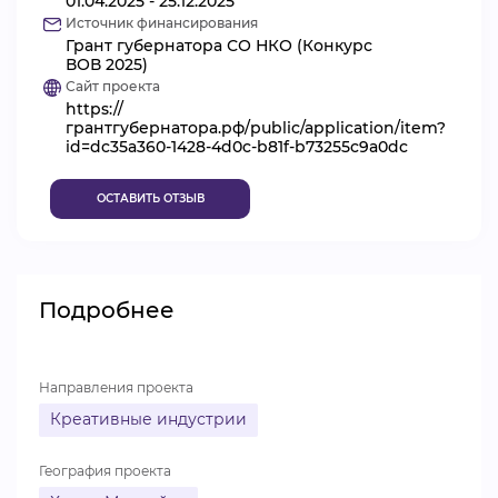
01.04.2025 - 25.12.2025
Источник финансирования
ВИДЕОКУРСЫ
Грант губернатора СО НКО (Конкурс
ВОВ 2025)
Сайт проекта
https://
ВОЙТИ
грантгубернатора.рф/public/application/item?
id=dc35a360-1428-4d0c-b81f-b73255c9a0dc
ОСТАВИТЬ ОТЗЫВ
Подробнее
Направления проекта
Креативные индустрии
География проекта