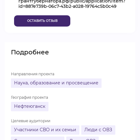
грантгубернатора.рф/public/application/item?
id=887e739b-06c7-43b2-a028-19764c5b0c49
ВИДЕОКУРСЫ
ОСТАВИТЬ ОТЗЫВ
ВОЙТИ
Подробнее
Направления проекта
Наука, образование и просвещение
География проекта
Нефтеюганск
Целевые аудитории
Участники СВО и их семьи
Люди с ОВЗ