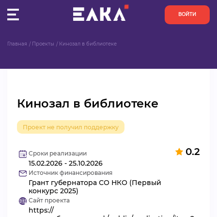
ВОЙТИ
Главная
Проекты
Кинозал в библиотеке
ПУЛЬС
КОНКУРСЫ
Кинозал в библиотеке
ОРГАНИЗАЦИИ
Проект не получил поддержку
АКТИВИСТЫ
0.2
ПРОЕКТЫ
Сроки реализации
15.02.2026 - 25.10.2026
Источник финансирования
АНАЛИТИКА
Грант губернатора СО НКО (Первый
конкурс 2025)
Сайт проекта
БАЗА ЗНАНИЙ
https://