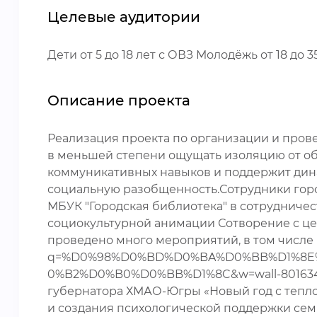
Целевые аудитории
Дети от 5 до 18 лет с ОВЗ Молодёжь от 18 до 3
Описание проекта
Реализация проекта по организации и пров
в меньшей степени ощущать изоляцию от об
коммуникативных навыков и поддержит дин
социальную разобщенность.Сотрудники горо
МБУК "Городская библиотека" в сотрудниче
социокультурной анимации Сотворение с цел
проведено много мероприятий, в том числе 
q=%D0%98%D0%BD%D0%BA%D0%BB%D1%8E
0%B2%D0%B0%D0%BB%D1%8C&w=wall-80163478_1
губернатора ХМАО-Югры «Новый год с тепло
и создания психологической поддержки семья