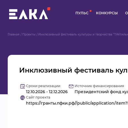
ПУЛЬС
КОНКУРСЫ
О
Главная
Проекты
Инклюзивный фестиваль культуры и творчества "ТАКтиль
Инклюзивный фестиваль куль
Сроки реализации
Источник финансирования
12.10.2026 - 12.12.2026
Президентский фонд кул
Сайт проекта
https://гранты.пфки.рф//public/application/item