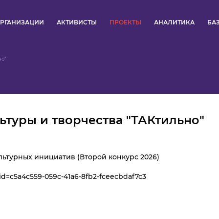
РГАНИЗАЦИИ
АКТИВИСТЫ
ПРОЕКТЫ
АНАЛИТИКА
БА
ПУЛЬС
но"
КОНКУРСЫ
ОРГАНИЗАЦИИ
туры и творчества "ТАКтильно"
АКТИВИСТЫ
ПРОЕКТЫ
ьтурных инициатив (Второй конкурс 2026)
?id=c5a4c559-059c-41a6-8fb2-fceecbdaf7c3
АНАЛИТИКА
БАЗА ЗНАНИЙ