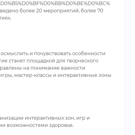
2%D0%B5%D0%BF%D0%BB%D0%BE%D0%BC%
едено более 20 мероприятий, более 70
тиях.
 осмыслить и почувствовать особенности
ие станет площадкой для творческого
правлены на понимание важности
гры, мастер-классы и интерактивные зоны
низации интерактивных зон, игр и
ми возможностями здоровья.