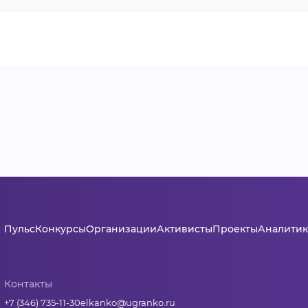
Пульс
Конкурсы
Организации
Активисты
Проекты
Аналитик
Контакты
+7 (346) 735-11-30
elkanko@ugranko.ru