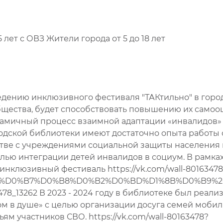
5 лет с ОВЗ Жители города от 5 до 18 лет
едению инклюзивного фестиваля "ТАКтильно" в горо
щества, будет способствовать повышению их самооц
амичный процесс взаимной адаптации «инвалидов» 
дской библиотеки имеют достаточно опыта работы с
стве с учреждениями социальной защиты населения 
ью интеграции детей инвалидов в социум. В рамках
инклюзивный фестиваль https://vk.com/wall-80163478
%D0%B7%D0%B8%D0%B2%D0%BD%D1%8B%D0%B9%20
3262 В 2023 - 2024 году в библиотеке был реализ
м в душе» с целью организации досуга семей мобил
м участников СВО. https://vk.com/wall-80163478?