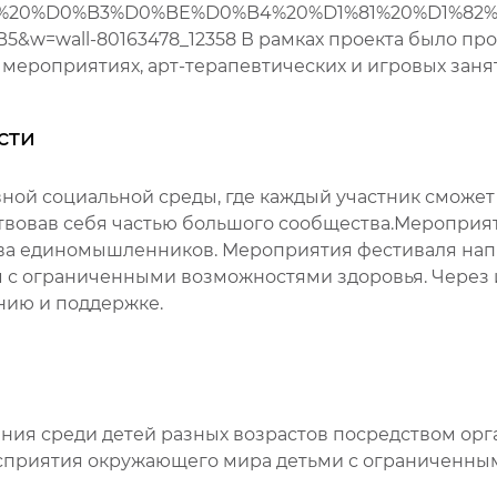
%20%D0%B3%D0%BE%D0%B4%20%D1%81%20%D1%8
all-80163478_12358 В рамках проекта было пров
 мероприятиях, арт-терапевтических и игровых заня
сти
ной социальной среды, где каждый участник сможет
ствовав себя частью большого сообщества.Мероприят
ва единомышленников. Мероприятия фестиваля на
с ограниченными возможностями здоровья. Через и
нию и поддержке.
ия среди детей разных возрастов посредством орга
сприятия окружающего мира детьми с ограниченны