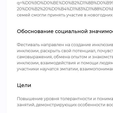
q=%D0%9D%D0%BE%D0%B2%D1%8B%D0%B9
20%D0%B2%20%D0%B4%D1%83%D1%88%D0%B5&w=w
семей смогли принять участие в новогодних
Обоснование социальной значимо
Фестиваль направлен на создание инклюзив
инклюзии, раскрыть свой потенциал, почув
самовыражения, обмена опытом и знакомст
инклюзии, взаимодействия и помощи людям 
участники научатся эмпатии, взаимопонима
Цели
Повышение уровня толерантности и пониман
занятий, демонстрирующих особенности во