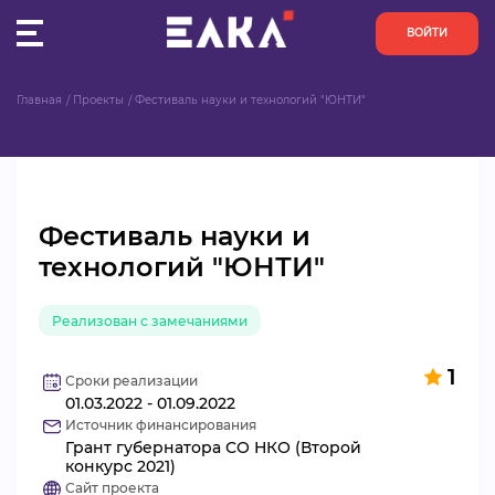
ВОЙТИ
Главная
Проекты
Фестиваль науки и технологий "ЮНТИ"
ПУЛЬС
КОНКУРСЫ
Фестиваль науки и
ОРГАНИЗАЦИИ
технологий "ЮНТИ"
АКТИВИСТЫ
Реализован с замечаниями
ПРОЕКТЫ
1
Сроки реализации
01.03.2022 - 01.09.2022
АНАЛИТИКА
Источник финансирования
Грант губернатора СО НКО (Второй
БАЗА ЗНАНИЙ
конкурс 2021)
Сайт проекта