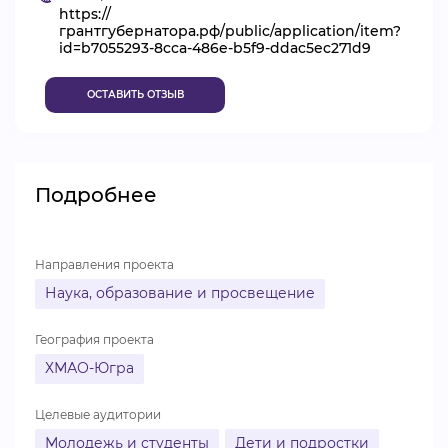
https://
ВИДЕОКУРСЫ
грантгубернатора.рф/public/application/item?
id=b7055293-8cca-486e-b5f9-ddac5ec271d9
ОСТАВИТЬ ОТЗЫВ
ВОЙТИ
Подробнее
Направления проекта
Наука, образование и просвещение
География проекта
ХМАО-Югра
Целевые аудитории
Молодежь и студенты
Дети и подростки