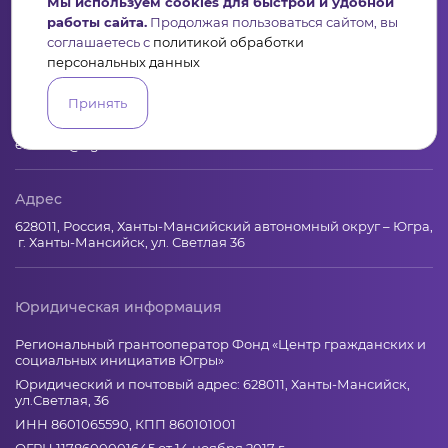
Пульс
Конкурсы
Организации
Активисты
Проекты
Мы используем cookies для быстрой и удобной
Аналитика
База знаний
Видеокурсы
работы сайта.
Продолжая пользоваться сайтом, вы
соглашаетесь с
политикой обработки
персональных данных
Контакты
Принять
+7 (346) 735-11-30
elkanko@ugranko.ru
Адрес
628011, Россия, Ханты-Мансийский автономный округ – Югра,
г. Ханты-Мансийск, ул. Светлая 36
Юридическая информация
Региональный грантооператор Фонд «Центр гражданских и
социальных инициатив Югры»
Юридический и почтовый адрес: 628011, Ханты-Мансийск,
ул.Светлая, 36
ИНН 8601065590, КПП 860101001