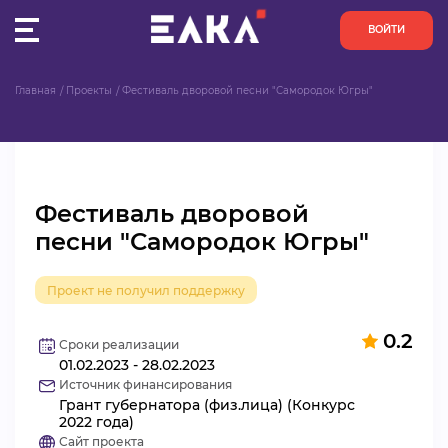
ВОЙТИ
Главная
Проекты
Фестиваль дворовой песни "Самородок Югры"
ПУЛЬС
КОНКУРСЫ
Фестиваль дворовой
ОРГАНИЗАЦИИ
песни "Самородок Югры"
АКТИВИСТЫ
Проект не получил поддержку
ПРОЕКТЫ
0.2
Сроки реализации
01.02.2023 - 28.02.2023
АНАЛИТИКА
Источник финансирования
Грант губернатора (физ.лица) (Конкурс
БАЗА ЗНАНИЙ
2022 года)
Сайт проекта