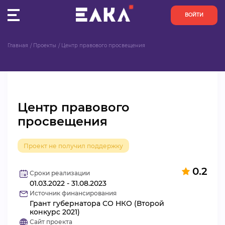
ВОЙТИ
Главная
Проекты
Центр правового просвещения
ПУЛЬС
КОНКУРСЫ
Центр правового
ОРГАНИЗАЦИИ
просвещения
АКТИВИСТЫ
Проект не получил поддержку
ПРОЕКТЫ
0.2
Сроки реализации
01.03.2022 - 31.08.2023
АНАЛИТИКА
Источник финансирования
Грант губернатора СО НКО (Второй
БАЗА ЗНАНИЙ
конкурс 2021)
Сайт проекта