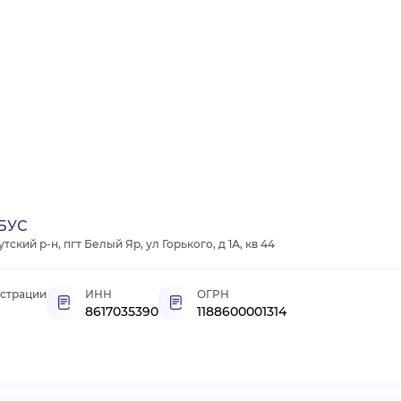
БУС
кий р-н, пгт Белый Яр, ул Горького, д 1А, кв 44
истрации
ИНН
ОГРН
8617035390
1188600001314