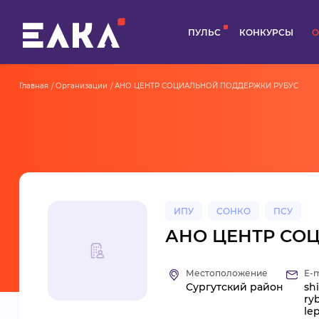
ПУЛЬС
КОНКУРСЫ
О
Главная
Организации
АНО ЦЕНТР СОЦИАЛЬНОЙ ПОДДЕРЖКИ РУБУС
ИПУ
СОНКО
ПСУ
АНО ЦЕНТР СО
Местоположение
E-m
Сургутский район
sh
ry
le